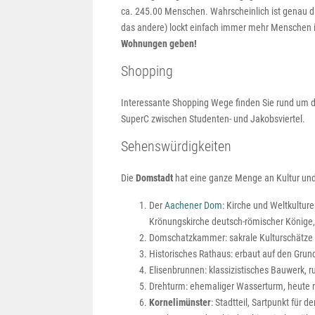
ca. 245.00 Menschen. Wahrscheinlich ist genau dies
das andere) lockt einfach immer mehr Menschen i
Wohnungen geben!
Shopping
Interessante Shopping Wege finden Sie rund um 
SuperC zwischen Studenten- und Jakobsviertel.
Sehenswürdigkeiten
Die
Domstadt
hat eine ganze Menge an Kultur und 
Der
Aachener Dom
: Kirche und Weltkulture
Krönungskirche deutsch-römischer Könige, W
Domschatzkammer: sakrale Kulturschätze
Historisches Rathaus: erbaut auf den Grun
Elisenbrunnen: klassizistisches Bauwerk, r
Drehturm: ehemaliger Wasserturm, heute 
Kornelimünster
: Stadtteil, Sartpunkt für