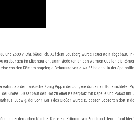
und 2500 v. Chr. bäuerlich. Auf dem Lousberg wurde Feuerstein abgebaut. In der
usgrabungen im Elisengarten. Dann siedelten an den warmen Quellen die Römer
en eine von den Römern angelegte Bebauung von etwa 25 ha gab. In der Spätanti
 erwähnt, als der fränkische König Pippin der Jüngere dort einen Hof errichtete. P
rl der Große. Dieser baut den Hof zu einer Kaiserpfalz mit Kapelle und Palast um.
athaus. Ludwig, der Sohn Karls des Großen wurde zu dessen Lebzeiten dort in der
rönung der deutschen Könige. Die letzte Krönung von Ferdinand dem I. fand hier 