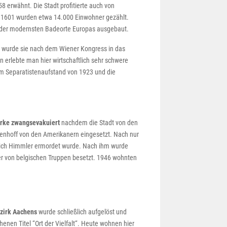
8 erwähnt. Die Stadt profitierte auch von
 1601 wurden etwa 14.000 Einwohner gezählt.
m der modernsten Badeorte Europas ausgebaut.
5 wurde sie nach dem Wiener Kongress in das
 erlebte man hier wirtschaftlich sehr schwere
em Separatistenaufstand von 1923 und die
rke zwangsevakuiert
nachdem die Stadt von den
enhoff von den Amerikanern eingesetzt. Nach nur
nrich Himmler ermordet wurde. Nach ihm wurde
er von belgischen Truppen besetzt. 1946 wohnten
zirk Aachens
wurde schließlich aufgelöst und
nen Titel “Ort der Vielfalt“. Heute wohnen hier