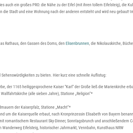
 auch ein großes PRO: die Nähe zu der Eifel (mit ihren tollem Eifelsteig), die Kul
n die Stadt und eine Wohnung nach der anderen entsteht und wird neu gebaut! I
das Rathaus, den Gassen des Doms, den
Elisenbrunnen
, die Nikolauskirche, Büc
Sehenswürdigkeiten zu bieten. Hier kurz eine schnelle Auflistug:
rbe, der 1165 heiliggesprochene Kaiser "Karl" der Große ließ die Marienkirche erb
allfahrtskirche (alle sieben Jahre), Statione „Religion“*
dmauern der Kaiserpfalz, Statione „Macht“*
und um die Kaiserquelle erbaut, nach Kronprinzessin Elisabeth von Bayern benann
mit romantischem Restaurant Sky-Dinner, Sonntagsbrunch und anschließendem C
 den Wanderweg Eifelsteig, historischer Jahrmarkt, Vennbahn, Kunsthaus NRW