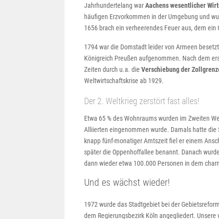
Jahrhundertelang war
Aachens wesentlicher Wirt
häufigen Erzvorkommen in der Umgebung und wurd
1656 brach ein verheerendes Feuer aus, dem ein 
1794 war die Domstadt leider von Armeen besetzt 
Königreich Preußen aufgenommen. Nach dem ersten 
Zeiten durch u.a. die
Verschiebung der Zollgrenz
Weltwirtschaftskrise ab 1929.
Der 2. Weltkrieg zerstört fast alles!
Etwa 65 % des Wohnraums wurden im Zweiten Weltk
Alliierten eingenommen wurde. Damals hatte die 
knapp fünf-monatiger Amtszeit fiel er einem Ans
später die Oppenhoffallee benannt. Danach wurde
dann wieder etwa 100.000 Personen in dem char
Und es wächst wieder!
1972 wurde das Stadtgebiet bei der Gebietsrefor
dem Regierungsbezirk Köln angegliedert. Unsere w