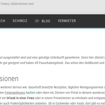
a Fewos, Gästezimmer und
ICH
SCHWEIZ
VERMIETER
BLOG
gut ausgestattet sind und eine günstige Unterkunft garantieren. Denn hier stimmt 
ehr gut geeignet und haben oft Pauschalangebote. Das schon den Geldbeutel und 
sionen
 weiteren Service wie: dauerhaft besetzte Rezeption, täglicher Reinigungsservice
eine
Ferienwohnung
Aachen
oder eben ein Zimmer von Privat in diesem wundersch
st ein
Urlaub in einer Fewo
oder in einem Privatzimmer so erholsam und entspan
r auch Parkmöglichkeiten anbieten. Ob in Eschweiler oder Vaals: dort gibt es nat