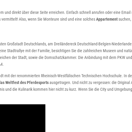
m und direkt über diese Seite erreichen. Einfach schnell anrufen oder eine Emai
vermittelt! Also, wenn Sie Monteure sind und eine solches
Appartement
suchen, 
sten Großstadt Deutschlands, am Dreiländereck Deutschland-Belgien-Niederlande g
ne Stadtrallye mit der Familie, besichtigen Sie die zahlreichen Museen und natür
ichen der Stadt, sowie die Domschatzkammer. Die Anbindung mit dem PKW und auc
A4.
adt mit der renommierten Rheinisch-Westfälischen Technischen Hochschule. In der R
s Weltfest des Pferdesports
ausgetragen. Und nicht zu vergessen: die Original
is und die Kulinarik kommen hier nicht zu kurz. Wenn Sie die City und Umgebun