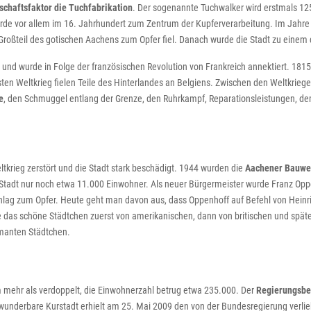
schaftsfaktor die Tuchfabrikation
. Der sogenannte Tuchwalker wird erstmals 125
e vor allem im 16. Jahrhundert zum Zentrum der Kupferverarbeitung. Im Jahre
Großteil des gotischen Aachens zum Opfer fiel. Danach wurde die Stadt zu eine
und wurde in Folge der französischen Revolution von Frankreich annektiert. 181
Weltkrieg fielen Teile des Hinterlandes an Belgiens. Zwischen den Weltkriegen
e
, den Schmuggel entlang der Grenze, den Ruhrkampf, Reparationsleistungen, d
rieg zerstört und die Stadt stark beschädigt. 1944 wurden die
Aachener Bauwe
Stadt nur noch etwa 11.000 Einwohner. Als neuer Bürgermeister wurde Franz Opp
chlag zum Opfer. Heute geht man davon aus, dass Oppenhoff auf Befehl von Hei
 das schöne Städtchen zuerst von amerikanischen, dann von britischen und spät
manten Städtchen.
m mehr als verdoppelt, die Einwohnerzahl betrug etwa 235.000. Der
Regierungsbe
underbare Kurstadt erhielt am 25. Mai 2009 den von der Bundesregierung verliehe