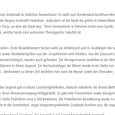
ine Großstadt im östlichen Deutschland. Es zählt zum Bundesland Nordrhein-West
er Region Hochstift Paderborn. Außerdem ist die Stadt die größte in Ostwestfalen-
 Fluss, an dem die Stadt lieg". "Born" bezeichnete in früheren Zeiten eine Quell
len, welche heute eine autonome Theologische Fakultät ist.
k reichen. Erste Besiedelungen fanden wohl zur Altsteinzeit und im Ausklingen der 
ke sowie Steinkistengräber aus der Jungsteinzeit sind erhalten. Aus der Eisenzei
ömerzeit belegen, wurden auch gefunden. Die Westgermanen siedelten in der Rö
Stämme in dieser Gegend. Ein Nachschublager der Römer wurde in der Nähe von An
4. Jahrhundert zu dieser Zeit siedelten hier auch die Marser sowie die Cherusker.
 der Gegend gab es kaum Löschmöglichkeiten, dadurch eskalierte der Brand überh
 diese Wasserversorgung fertiggestellt. Es gab eine Pumpstation sowie dazuge
1 hatte Paderborn circa 5.400 Bewohner. Die Paderborner Bevölkerung wurde in d
r in der Domfreiheit. Sogar bürgerkriegsähnliche Zustände brachen aus, die sog