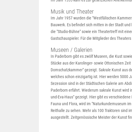
Im Jahr 1555 kam es zur gesetzlichen Anerkennun
Musik und Theater
Im Jahr 1957 wurden die "Westfälischen Kammersp
Bauwerk. Es befindet sich mitten in der Stadt un
die "Studio-Bühne" sowie ein Theatertreff mit ei
Gastschauspieler. Für die Mitglieder des Theater
Museen / Galerien
In Paderborn gibt es zwölf Museen, die Kust sowi
Stücke aus der Karolinger- sowie Ottonischen Zei
Domschatzkammer" gezeigt. Sakrale Kunst aus de
welches schon einzigartig ist. Hier werden 5000
Sezession sind in der Städtischen Galerie am Ab
Paderborn erfährt. Wiederum sakrale Kunst wird i
und-Eva-Haus" gezeigt. Hier gibt es verschieden
Fauna und Flora, wird im "Naturkundemuseum im Mar
Reithalle zu sehen. Mehr als 100 Traktoren sind
ausgestellt. Zeitgenössische Meister der Kunst fi