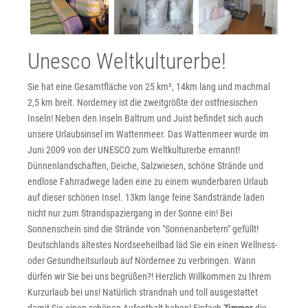
Unesco Weltkulturerbe!
Sie hat eine Gesamtfläche von 25 km², 14km lang und machmal
2,5 km breit. Norderney ist die zweitgrößte der ostfriesischen
Inseln! Neben den Inseln Baltrum und Juist befindet sich auch
unsere Urlaubsinsel im Wattenmeer. Das Wattenmeer wurde im
Juni 2009 von der UNESCO zum Weltkulturerbe ernannt!
Dünnenlandschaften, Deiche, Salzwiesen, schöne Strände und
endlose Fahrradwege laden eine zu einem wunderbaren Urlaub
auf dieser schönen Insel. 13km lange feine Sandstrände laden
nicht nur zum Strandspaziergang in der Sonne ein! Bei
Sonnenschein sind die Strände von "Sonnenanbetern" gefüllt!
Deutschlands ältestes Nordseeheilbad läd Sie ein einen Wellness-
oder Gesundheitsurlaub auf Nördernee zu verbringen. Wann
dürfen wir Sie bei uns begrüßen?! Herzlich Willkommen zu Ihrem
Kurzurlaub bei uns! Natürlich strandnah und toll ausgestattet