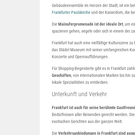
Gebäudeensemble im Herzen der Stadt, ist ein beli
Frankfurter Paulskirche
und der Kaiserdom, die bei
Die
Mainuferpromenade ist der ideale Ort
, um e
spazieren gehen, segeln oder sich in einem der z
Frankfurt hat auch eine vielfältige Kulturszene zu
das Städel Museum mit seiner umfangreichen Kuns
Konzerte und Opernaufführungen.
Für Shopping-Begeisterte gibt es in Frankfurt zah
Geschäften
, von internationalen Marken bis hin 
lokale Spezialitäten zu entdecken.
Unterkunft und Verkehr
Frankfurt ist auch für seine berühmte Gastfreun
Bedürfnissen aller Reisenden gerecht werden. Die 
exotischen Gerichten aus der ganzen Welt.
Die
Verkehrsanbindungen in Frankfurt sind ausg