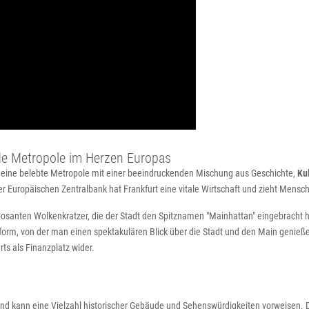
nde Metropole im Herzen Europas
st eine belebte Metropole mit einer beeindruckenden Mischung aus Geschichte,
Ku
er Europäischen Zentralbank hat Frankfurt eine vitale Wirtschaft und zieht Mensc
mposanten Wolkenkratzer, die der Stadt den Spitznamen "Mainhattan" eingebracht
form, von der man einen spektakulären Blick über die Stadt und den Main genieß
rts als Finanzplatz wider.
nd kann eine Vielzahl historischer Gebäude und Sehenswürdigkeiten vorweisen. 