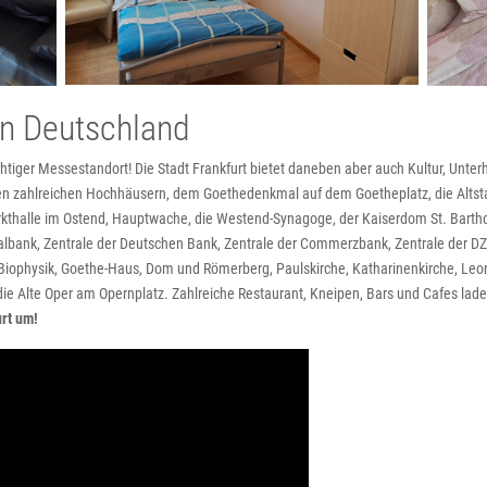
n Deutschland
htiger Messestandort! Die Stadt Frankfurt bietet daneben aber auch Kultur, Unte
ihren zahlreichen Hochhäusern, dem Goethedenkmal auf dem Goetheplatz, die Alts
kthalle im Ostend, Hauptwache, die Westend-Synagoge, der Kaiserdom St. Bartho
lbank, Zentrale der Deutschen Bank, Zentrale der Commerzbank, Zentrale der D
r Biophysik, Goethe-Haus, Dom und Römerberg, Paulskirche, Katharinenkirche, Leo
 Alte Oper am Opernplatz. Zahlreiche Restaurant, Kneipen, Bars und Cafes lad
rt um!