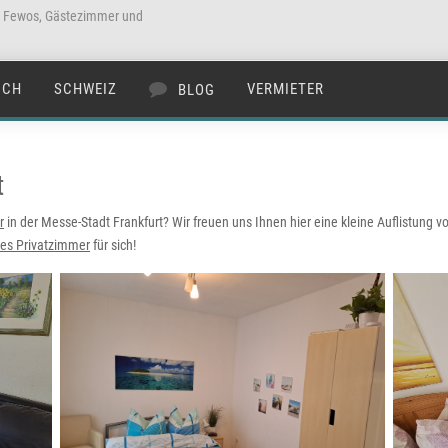
a Fewos, Gästezimmer und
ICH
SCHWEIZ
VERMIETER
BLOG
t
r
in der Messe-Stadt Frankfurt? Wir freuen uns Ihnen hier eine kleine Auflistung v
ges Privatzimmer
für sich!