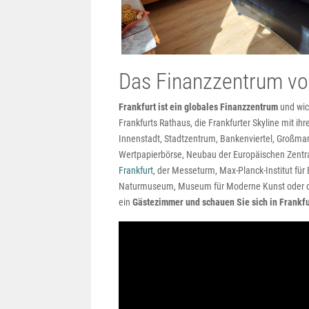
Das Finanzzentrum vo
Frankfurt ist ein globales Finanzzentrum
und wic
Frankfurts Rathaus, die Frankfurter Skyline mit 
Innenstadt, Stadtzentrum, Bankenviertel, Großmar
Wertpapierbörse, Neubau der Europäischen Zentra
Frankfurt
, der Messeturm, Max-Planck-Institut fü
Naturmuseum, Museum für Moderne Kunst oder die
ein
Gästezimmer und schauen Sie sich in Frankfu