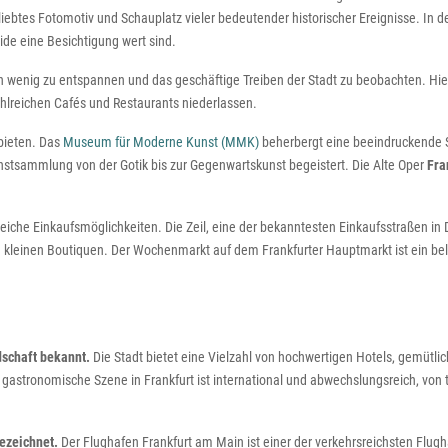
ebtes Fotomotiv und Schauplatz vieler bedeutender historischer Ereignisse. In de
de eine Besichtigung wert sind.
in wenig zu entspannen und das geschäftige Treiben der Stadt zu beobachten. 
ahlreichen Cafés und Restaurants niederlassen.
 bieten. Das
Museum für Moderne Kunst (MMK)
beherbergt eine beeindruckende
tsammlung von der Gotik bis zur Gegenwartskunst begeistert. Die Alte Oper
Fra
lreiche Einkaufsmöglichkeiten. Die Zeil, eine der bekanntesten Einkaufsstraßen in
zu kleinen Boutiquen. Der Wochenmarkt auf dem Frankfurter Hauptmarkt ist ein bel
dschaft bekannt.
Die Stadt bietet eine Vielzahl von hochwertigen Hotels, gemüt
gastronomische Szene in Frankfurt ist international und abwechslungsreich, von t
ezeichnet.
Der Flughafen Frankfurt am Main ist einer der verkehrsreichsten Flugh