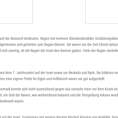
 auf die Steinzeit hindeuten. Rügen hat mehrere Steindenkmälder, Großsteingräbe
ermanen und gehörten zum Rugier-Stamm. Sie waren um die Zeit Christi Geburt 
 sich uneinig, ob die Rugier der Insel den Namen gaben. Viele der Rugier siedelte
it dem 7. Jahrhundert auf der Insel sowie um Recknitz und Ryck. Sie bildeten ei
n eine eigene Flotte ihr Eigen und militärisch waren sie gut aufgestellt.
mark konnte sich nicht ausreichend gegen das ranische Heer vor ihrer Küste b
, ein Gott der Ranen, war weitreichend bekannt und die Tempelburg Arkona wurde
heidnisch waren.
 auf der Insel. Zusammen mit seinem Berater Bischof Absalon von Roskilde, besc