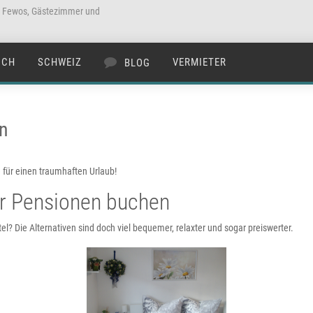
a Fewos, Gästezimmer und
ICH
SCHWEIZ
VERMIETER
BLOG
n
e für einen traumhaften Urlaub!
r Pensionen buchen
l? Die Alternativen sind doch viel bequemer, relaxter und sogar preiswerter.