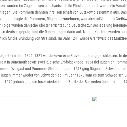
aren, wurden im Zuge dessen christianisiert. Ihr Fürst, Jaromar I. wurde ein Vasa
chlagen. Die Pommern dehnten ihre Herrschaft von Gützkow bis Demmin aus. Da
iser beauftragte die Pommern, Rügen einzunehmen, was aber mißlang. Im Greifs
der Folge wurden dänische Klöster errichtet und Deutsche zur Besiedelung hereinge
e so deutsch geprägt und die Ranen gingen darin auf. Neben Klostern wurden auc
rtlich für die Gründung von Stralsund. Im Jahr 1241 wurde Greifswald das Marktrec
Wolgast - im Jahr 1325, 1321 wurde zuvor eine Erbverbrüderung geschlossen. In 
iterein in Dänemark sowie zwei Rügische Erbfolgekriege. 1354 fiel Rügen an Pomm
ommern-Wolgast und Pommern-Stettin. Im Jahr 1648 ging Rügen an Schweden im Z
fiel Rügen immer wieder von Schweden ab. Im Jahr 1678 kam es zum Schwedisch-
e. 1679 jedoch ging die Insel wieder in den Besitz der Schweden über. Im Jahr 