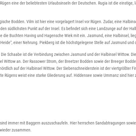
t Rügen eine der beliebtesten Urlaubsinseln der Deutschen. Rugia ist die einstige, 
ügische Bodden. Vilm ist hier eine vorgelagert Insel vor Rügen. Zudar, eine Halbins
t den südlichsten Punkt auf der Insel. Es befindet sich eine Landzunge auf der Ha
e die Buchten Having und Hagensche Wiek mit ein. Jasmund, eine Halbinsel, liegt 
eide", einer Nehrung. Piekberg ist die höchstgelegene Stelle auf Jasmund und d
. Die Schaabe ist die Verbindung zwischen Jasmund und der Halbinsel Wittow. Dies
nsel Wittow an. Der Rassower Strom, der Breetzer Bodden sowie der Breeger Bodd
ördlich auf der Halbinsel Wittow. Der Siebenschneiderstein ist der viertgrößter F
ite Rügens weist eine starke Gliederung auf. Hiddensee sowie Ummanz sind hier z
sind immer mit Baggern auszuschaufeln. Hier herrschen Sandabtragungen sowi
n wieder zusammen.