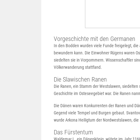
Vorgeschichte mit den Germanen
In den Bodden wurden viele Funde freigelegt, die
bewundern kann. Die Einwohner Rügens waren Ostg
siedelten sie in Vorpommern. Wissenschaftler sind
Völkerwanderung stattfand.
Die Slawischen Ranen
Die Ranen, ein Stamm der Westslawen, siedelten se
Geschichte im Osteseegebiet war. Die Ranen nannte
Die Dänen waren Konkurrenten der Ranen und Däne
Gegend viele Tempel und Burgen gebaut. Svantovit
wurde Arkona Heiligtum der Nordwestslawen, die 
Das Fürstentum
Waldemar I., ein Dänenkönig, wütete im Jahr 1168