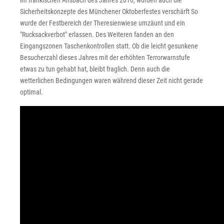
im fränkischen Ansbach des Jahres 2016, wurden auch die
Sicherheitskonzepte des Münchener Oktoberfestes verschärft So
wurde der Festbereich der Theresienwiese umzäunt und ein
"Rucksackverbot" erlassen. Des Weiteren fanden an den
Eingangszonen Taschenkontrollen statt. Ob die leicht gesunkene
Besucherzahl dieses Jahres mit der erhöhten Terrorwarnstufe
etwas zu tun gehabt hat, bleibt fraglich. Denn auch die
wetterlichen Bedingungen waren während dieser Zeit nicht gerade
optimal.