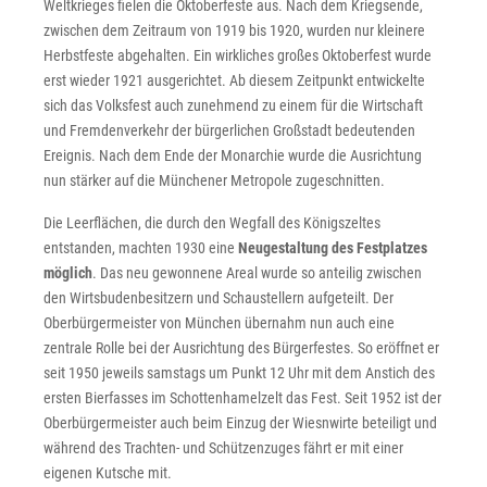
Weltkrieges fielen die Oktoberfeste aus. Nach dem Kriegsende,
zwischen dem Zeitraum von 1919 bis 1920, wurden nur kleinere
Herbstfeste abgehalten. Ein wirkliches großes Oktoberfest wurde
erst wieder 1921 ausgerichtet. Ab diesem Zeitpunkt entwickelte
sich das Volksfest auch zunehmend zu einem für die Wirtschaft
und Fremdenverkehr der bürgerlichen Großstadt bedeutenden
Ereignis. Nach dem Ende der Monarchie wurde die Ausrichtung
nun stärker auf die Münchener Metropole zugeschnitten.
Die Leerflächen, die durch den Wegfall des Königszeltes
entstanden, machten 1930 eine
Neugestaltung des Festplatzes
möglich
. Das neu gewonnene Areal wurde so anteilig zwischen
den Wirtsbudenbesitzern und Schaustellern aufgeteilt. Der
Oberbürgermeister von München übernahm nun auch eine
zentrale Rolle bei der Ausrichtung des Bürgerfestes. So eröffnet er
seit 1950 jeweils samstags um Punkt 12 Uhr mit dem Anstich des
ersten Bierfasses im Schottenhamelzelt das Fest. Seit 1952 ist der
Oberbürgermeister auch beim Einzug der Wiesnwirte beteiligt und
während des Trachten- und Schützenzuges fährt er mit einer
eigenen Kutsche mit.