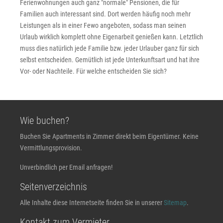
Ferienwohnungen auch ganz "normale" Pensionen, die für
Familien auch interessant sind. Dort werden häufig noch mehr
Leistungen als in einer Fewo angeboten, sodass man seinen
Urlaub wirklich komplett ohne Eigenarbeit genießen kann. Letztlich
muss dies natürlich jede Familie bzw. jeder Urlauber ganz für sich
selbst entscheiden. Gemütlich ist jede Unterkunftsart und hat ihre
Vor- oder Nachteile. Für welche entscheiden Sie sich?
Wie buchen?
Buchen Sie Apartments in Zimmer direkt beim Eigentümer. Keine
Vermittlungsprovision.
Unverbindlich per Email anfragen!
Seitenverzeichnis
Alle Inhalte diese Internetseite finden Sie in unserer
Sitemap
.
Kontakt zum Vermieter